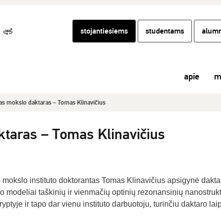
stojantiesiems
studentams
alumn
apie
m
as mokslo daktaras – Tomas Klinavičius
taras – Tomas Klinavičius
 mokslo instituto doktorantas Tomas Klinavičius apsigynė dakta
o modeliai taškinių ir vienmačių optinių rezonansinių nanostruk
ptyje ir tapo dar vienu instituto darbuotoju, turinčiu daktaro laip