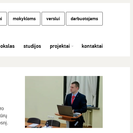
i
mokykloms
verslui
darbuotojams
okslas
studijos
projektai
kontaktai
ro
tūrų
snį.