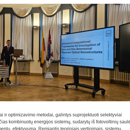
ai ir optimizavimo metodai, galintys suprojektuoti selektyviai
ias kombinuotų energijos sistemų, sudarytų iš fotovoltinių saul
entų, efektyvumą. Remiantis teoriniais vertinimais, sistemų,