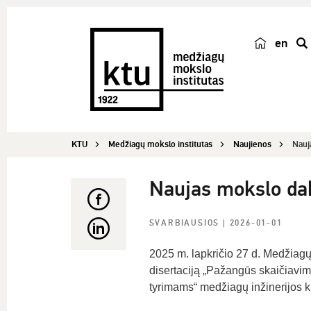
en
p
a
i
e
š
KTU
Medžiagų mokslo institutas
Naujienos
Nauj
k
a
Naujas mokslo dak
SVARBIAUSIOS
| 2026-01-01
2025 m. lapkričio 27 d. Medžiagų
disertaciją „Pažangūs skaičiavim
tyrimams“ medžiagų inžinerijos kry