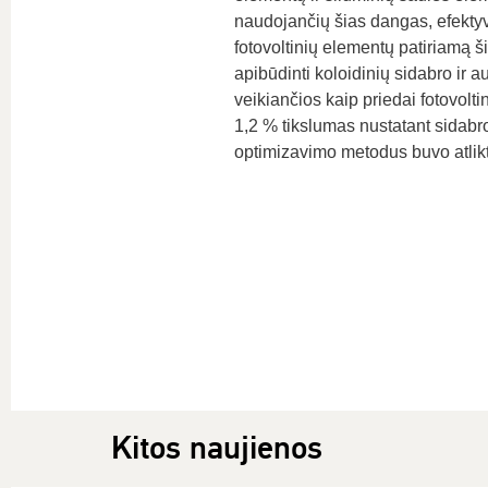
naudojančių šias dangas, efektyv
fotovoltinių elementų patiriamą šil
apibūdinti koloidinių sidabro ir 
veikiančios kaip priedai fotovolt
1,2 % tikslumas nustatant sidabro
optimizavimo metodus buvo atlikt
Kitos naujienos