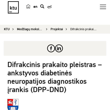
en
p
a
i
KTU
Medžiagų mokslo institutas
Projektai
Difrakcinis prakaito pleistras – ankstyvos diabe...
e
š
k
a
Difrakcinis prakaito pleistras –
ankstyvos diabetinės
neuropatijos diagnostikos
įrankis (DPP-DND)