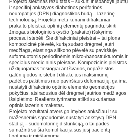
Projekto siektinas rezultatas – sukurti ir išbandyti jautrų
ir specifinį ankstyvos diabetinės periferinės
neuropatijos (DPN) diagnostikos būdą – lazerinę
technologiją. Projekto metu kuriami difrakciniai
prakaito pleistrai, optinių elementų pagrindu, skirti
žmogaus biologinio skysčio (prakaito) išskyrimo
procesui stebėti. Šie difrakciniai pleistrai – tai plona
kompozicinė plėvelė, kurią sudaro drėgmei jautri
medžiaga, elastinga silikono plėvelė su paviršiuje
suformuotomis periodinėmis mikro-/nanostruktūromis ir
specialus medicininis pleistras. Kompozicinis pleistras
užklijuojamas tiesiogiai ant švarios, nepažeistos
galūnių odos ir, stebint difrakcijos maksimumų
padėties pakitimus nuo paviršiaus deformacijų, galima
nustatyti difrakcinio optinio elemento geometrijos
pokyčius, atsiradusius dėl drėgmei jautrios medžiagos
išsiplėtimo. Realiems tyrimams atlikti sukuriamas
optinis lazerinis maketas.
Projekto rezultatai atvers galimybes anksčiau ir su
mažesnėmis sąnaudomis nustatyti ankstyvą DPN
stadiją – sudomotorinę disfunkciją, o tai padės
sumažinti su šia komplikacija susijusį pacientų
ligotumą ir mirštamumą.