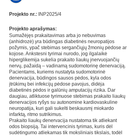
Projekto nr.:
INP2025/4
Projekto aprašymas:
Sumažėjęs prakaitavimas arba jo nebuvimas
(anhidrozė) yra būdingas diabetinės neuropatijos
požymis, ypač stebimas sergančiųjų žmonių pėdose ar
kojose. Ankstesni tyrimai nurodo, jog ilgalaikė
hiperglikemija sukelia prakaito liaukų įnervuojančių
nervų, pažaidą – vadinamą sudomotorinę denervaciją.
Pacientams, kuriems nustatyta sudomotorinė
denervacija, būdingos sausos pėdos, kyla odos
įtrūkimų bei infekcijų pėdose pavojus, didėja
diabetinės pėdos ir galūnių amputacijų rizika. Dar
daugiau, atliktuose tyrimuose stebimas prakaito liaukų
denervacijos ryšys su autonomine kardiovaskuline
neuropatija, kuri gali sukelti beskausmį miokardo
infarktą, ritmo sutrikimus.
Prakaito liaukų denervacija nustatoma tik atliekant
odos biopsiją. Tai intervencinis tyrimas, kuris dėl
sudėtingumo atliekamas tik moksliniais tikslais, todėl