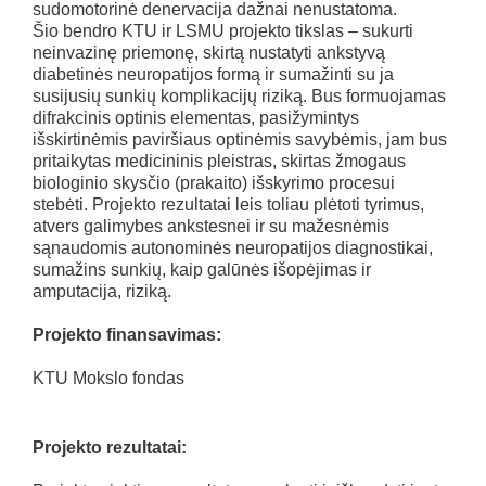
sudomotorinė denervacija dažnai nenustatoma.
Šio bendro KTU ir LSMU projekto tikslas – sukurti
neinvazinę priemonę, skirtą nustatyti ankstyvą
diabetinės neuropatijos formą ir sumažinti su ja
susijusių sunkių komplikacijų riziką. Bus formuojamas
difrakcinis optinis elementas, pasižymintys
išskirtinėmis paviršiaus optinėmis savybėmis, jam bus
pritaikytas medicininis pleistras, skirtas žmogaus
biologinio skysčio (prakaito) išskyrimo procesui
stebėti. Projekto rezultatai leis toliau plėtoti tyrimus,
atvers galimybes ankstesnei ir su mažesnėmis
sąnaudomis autonominės neuropatijos diagnostikai,
sumažins sunkių, kaip galūnės išopėjimas ir
amputacija, riziką.
Projekto finansavimas:
KTU Mokslo fondas
Projekto rezultatai: