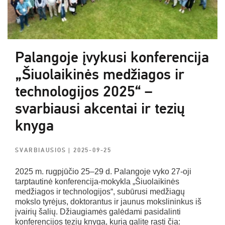
Palangoje įvykusi konferencija
„Šiuolaikinės medžiagos ir
technologijos 2025“ –
svarbiausi akcentai ir tezių
knyga
SVARBIAUSIOS
| 2025-09-25
2025 m. rugpjūčio 25–29 d. Palangoje vyko 27-oji
tarptautinė konferencija-mokykla „Šiuolaikinės
medžiagos ir technologijos“, subūrusi medžiagų
mokslo tyrėjus, doktorantus ir jaunus mokslininkus iš
įvairių šalių. Džiaugiamės galėdami pasidalinti
konferencijos tezių knyga, kurią galite rasti čia: