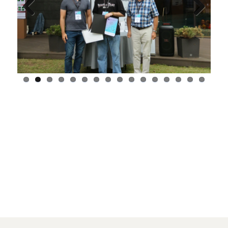
Previ
Next
ous