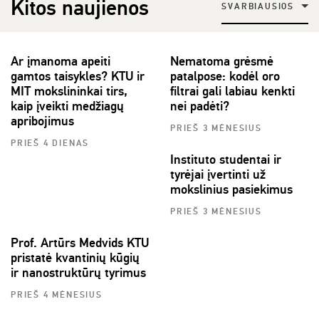
Kitos naujienos
SVARBIAUSIOS
Ar įmanoma apeiti
Nematoma grėsmė
gamtos taisykles? KTU ir
patalpose: kodėl oro
MIT mokslininkai tirs,
filtrai gali labiau kenkti
kaip įveikti medžiagų
nei padėti?
apribojimus
PRIEŠ 3 MĖNESIUS
PRIEŠ 4 DIENAS
Instituto studentai ir
tyrėjai įvertinti už
mokslinius pasiekimus
PRIEŠ 3 MĖNESIUS
Prof. Artūrs Medvids KTU
pristatė kvantinių kūgių
ir nanostruktūrų tyrimus
PRIEŠ 4 MĖNESIUS