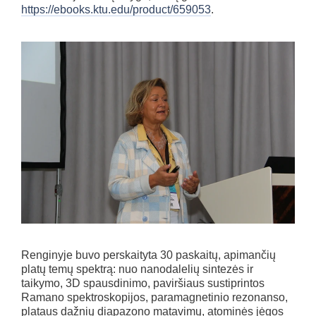
https://ebooks.ktu.edu/product/659053
.
Renginyje buvo perskaityta 30 paskaitų, apimančių
platų temų spektrą: nuo nanodalelių sintezės ir
taikymo, 3D spausdinimo, paviršiaus sustiprintos
Ramano spektroskopijos, paramagnetinio rezonanso,
plataus dažnių diapazono matavimų, atominės jėgos