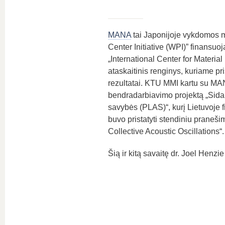
MANA
tai Japonijoje vykdomos m
Center Initiative (WPI)” finansu
„International Center for Materia
ataskaitinis renginys, kuriame p
rezultatai. KTU MMI kartu su MA
bendradarbiavimo projektą „Sidabr
savybės (PLAS)“, kurį Lietuvoje f
buvo pristatyti stendiniu praneš
Collective Acoustic Oscillations“.
Šią ir kitą savaitę dr. Joel Henzie 