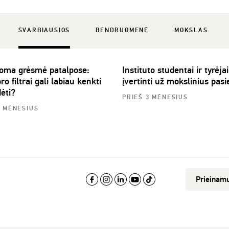
SVARBIAUSIOS
BENDRUOMENĖ
MOKSLAS
ma grėsmė patalpose:
Instituto studentai ir tyrėjai
ro filtrai gali labiau kenkti
įvertinti už mokslinius pas
ėti?
PRIEŠ 3 MĖNESIUS
3 MĖNESIUS
Prieinam