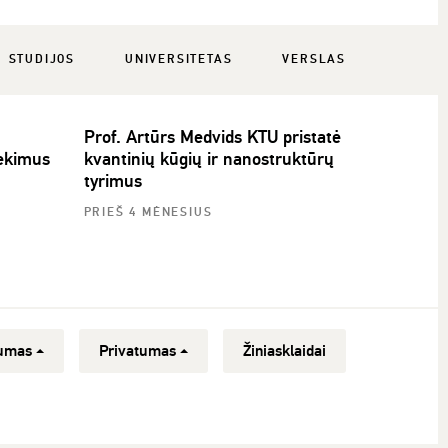
STUDIJOS
UNIVERSITETAS
VERSLAS
Prof. Artūrs Medvids KTU pristatė
iekimus
kvantinių kūgių ir nanostruktūrų
tyrimus
PRIEŠ 4 MĖNESIUS
umas
Privatumas
Žiniasklaidai