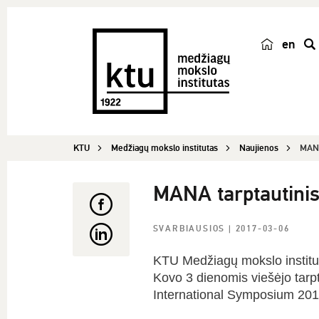
en
p
a
i
e
š
KTU
Medžiagų mokslo institutas
Naujienos
MANA
k
a
MANA tarptautini
SVARBIAUSIOS
| 2017-03-06
KTU Medžiagų mokslo institu
Kovo 3 dienomis viešėjo tarpt
International Symposium 2017