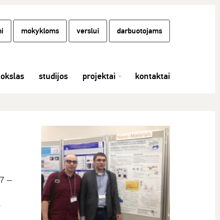
i
mokykloms
verslui
darbuotojams
okslas
studijos
projektai
kontaktai
7 –
.