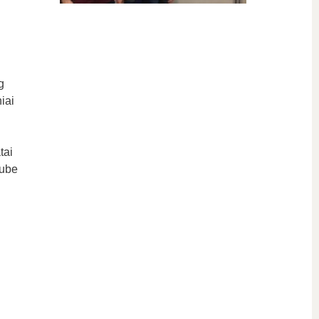
g
iai
tai
cube