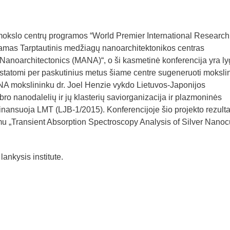
okslo centrų programos “World Premier International Research
ojamas Tarptautinis medžiagų nanoarchitektonikos centras
l Nanoarchitectonics (MANA)“, o ši kasmetinė konferencija yra ly
ristatomi per paskutinius metus šiame centre sugeneruoti mokslin
NA mokslininku dr. Joel Henzie vykdo Lietuvos-Japonijos
o nanodalelių ir jų klasterių saviorganizacija ir plazmoninės
inansuoja LMT (LJB-1/2015). Konferencijoje šio projekto rezulta
imu „Transient Absorption Spectroscopy Analysis of Silver Nano
lankysis institute.