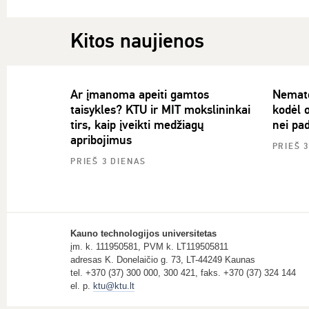
Kitos naujienos
Ar įmanoma apeiti gamtos
Nemato
taisykles? KTU ir MIT mokslininkai
kodėl o
tirs, kaip įveikti medžiagų
nei pad
apribojimus
PRIEŠ 
PRIEŠ 3 DIENAS
Kauno technologijos universitetas
įm. k. 111950581, PVM k. LT119505811
adresas K. Donelaičio g. 73, LT-44249 Kaunas
tel. +370 (37) 300 000, 300 421, faks. +370 (37) 324 144
el. p.
ktu@ktu.lt