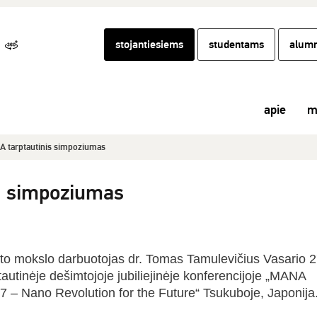
stojantiesiems
studentams
alumn
apie
m
 tarptautinis simpoziumas
s simpoziumas
to mokslo darbuotojas dr. Tomas Tamulevičius Vasario 2
autinėje dešimtojoje jubiliejinėje konferencijoje „MANA
 – Nano Revolution for the Future“ Tsukuboje, Japonija