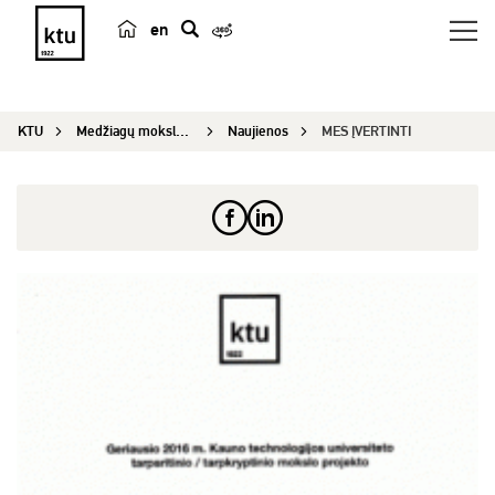
en
p
a
i
KTU
Medžiagų mokslo institutas
Naujienos
MES ĮVERTINTI
e
š
k
a