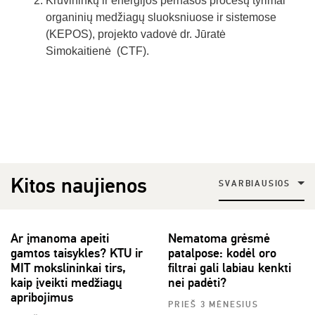
Krūvininkų ir energijos pernašos procesų tyrimai
organinių medžiagų sluoksniuose ir sistemose
(KEPOS), projekto vadovė dr. Jūratė
Simokaitienė (CTF).
Kitos naujienos
SVARBIAUSIOS
Ar įmanoma apeiti
Nematoma grėsmė
gamtos taisykles? KTU ir
patalpose: kodėl oro
MIT mokslininkai tirs,
filtrai gali labiau kenkti
kaip įveikti medžiagų
nei padėti?
apribojimus
PRIEŠ 3 MĖNESIUS