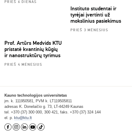
PRIEŠ 6 DIENAS
Instituto studentai ir
tyrėjai įvertinti už
mokslinius pasiekimus
PRIEŠ 3 MĖNESIUS
Prof. Artūrs Medvids KTU
pristatė kvantinių kūgių
ir nanostruktūrų tyrimus
PRIEŠ 4 MĖNESIUS
Kauno technologijos universitetas
įm. k. 111950581, PVM k. LT119505811
adresas K. Donelaičio g. 73, LT-44249 Kaunas
tel. +370 (37) 300 000, 300 421, faks. +370 (37) 324 144
el. p.
ktu@ktu.lt