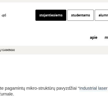
stojantiesiems
studentams
alumn
apie
m
Ų GAMINIAI
e pagamintų mikro-struktūrų pavyzdžiai “
Industrial laser
žurnale.