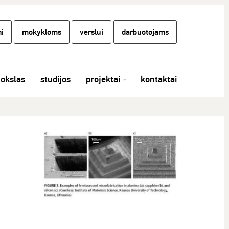
i
mokykloms
verslui
darbuotojams
okslas
studijos
projektai
kontaktai