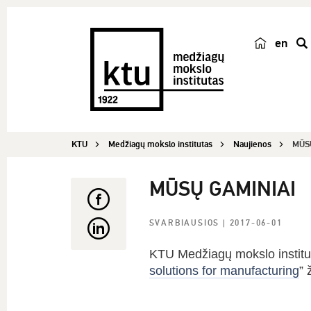
en
p
a
i
e
š
KTU
Medžiagų mokslo institutas
Naujienos
MŪS
k
a
MŪSŲ GAMINIAI
SVARBIAUSIOS
| 2017-06-01
KTU Medžiagų mokslo institut
solutions for manufacturing
” 