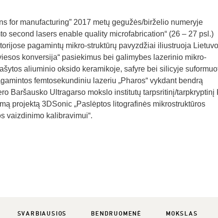
ons for manufacturing” 2017 metų gegužės/birželio numeryje
 second lasers enable quality microfabrication“ (26 – 27 psl.)
orijose pagamintų mikro-struktūrų pavyzdžiai iliustruoja Lietuv
viesos konversija“ pasiekimus bei galimybes lazerinio mikro-
rašytos aliuminio oksido keramikoje, safyre bei silicyje suformuo
pagamintos femtosekundiniu lazeriu „Pharos“ vykdant bendrą
o Baršausko Ultragarso mokslo institutų tarpsritinį/tarpkryptin
ą projektą 3DSonic „Paslėptos litografinės mikrostruktūros
s vaizdinimo kalibravimui“.
SVARBIAUSIOS
BENDRUOMENĖ
MOKSLAS