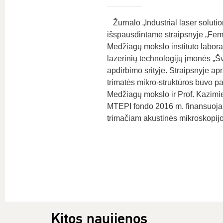
Žurnalo „Industrial laser soluti
išspausdintame straipsnyje „Femto
Medžiagų mokslo instituto laborat
lazerinių technologijų įmonės „Š
apdirbimo srityje. Straipsnyje ap
trimatės mikro-struktūros buvo 
Medžiagų mokslo ir Prof. Kazimier
MTEPI fondo 2016 m. finansuojam
trimačiam akustinės mikroskopijo
Kitos naujienos