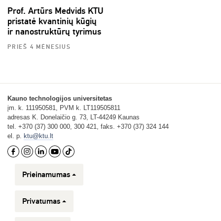
Prof. Artūrs Medvids KTU
pristatė kvantinių kūgių
ir nanostruktūrų tyrimus
PRIEŠ 4 MĖNESIUS
Kauno technologijos universitetas
įm. k. 111950581, PVM k. LT119505811
adresas K. Donelaičio g. 73, LT-44249 Kaunas
tel. +370 (37) 300 000, 300 421, faks. +370 (37) 324 144
el. p.
ktu@ktu.lt
Prieinamumas
Privatumas