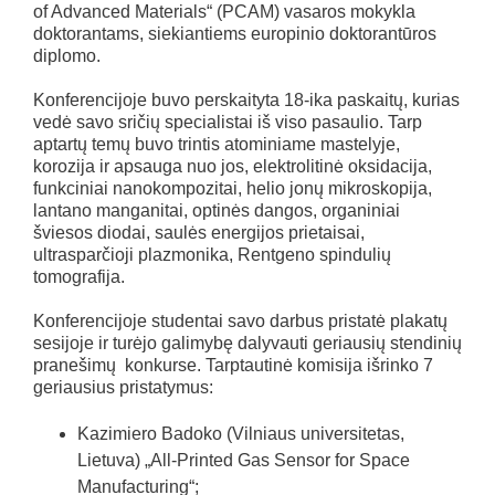
of Advanced Materials“ (PCAM) vasaros mokykla
doktorantams, siekiantiems europinio doktorantūros
diplomo.
Konferencijoje buvo perskaityta 18-ika paskaitų, kurias
vedė savo sričių specialistai iš viso pasaulio. Tarp
aptartų temų buvo trintis atominiame mastelyje,
korozija ir apsauga nuo jos, elektrolitinė oksidacija,
funkciniai nanokompozitai, helio jonų mikroskopija,
lantano manganitai, optinės dangos, organiniai
šviesos diodai, saulės energijos prietaisai,
ultrasparčioji plazmonika, Rentgeno spindulių
tomografija.
Konferencijoje studentai savo darbus pristatė plakatų
sesijoje ir turėjo galimybę dalyvauti geriausių stendinių
pranešimų konkurse. Tarptautinė komisija išrinko 7
geriausius pristatymus:
Kazimiero Badoko (Vilniaus universitetas,
Lietuva) „All-Printed Gas Sensor for Space
Manufacturing“;