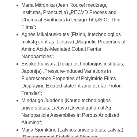
Maria Mitronika (Jean Rouxel medžiagų
institutas, Prancūzija) „PECVD Process and
Chemical Synthesis to Design TiO
/SiO
Thin
2
2
Films“;
Agnės Mikalauskaitės (Fizinių ir technologijos
mokslų centras, Lietuva) „Magnetic Properties of
Amino Acids-Mediated Cobalt Ferrite
Nanoparticles“;
Eisuke Fujiwara (Tokijo technologijos institutas,
Japonija) „Pressure-induced Variations in
Fluorescence Properties of Polyimide Films
Displaying Excited-state Intramolecular Proton
Transfer“;
Mindaugo Juodėno (Kauno technologijos
universitetas, Lietuva) „Investigation of Ag
Nanoparticle Assemblies in Porous Anodized
Alumina“;
Maija Sjomkāne (Latvijos universitetas, Latvija)