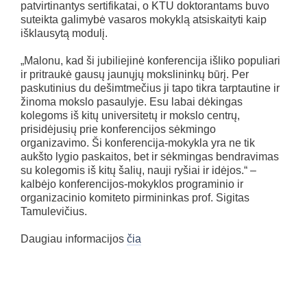
patvirtinantys sertifikatai, o KTU doktorantams buvo
suteikta galimybė vasaros mokyklą atsiskaityti kaip
išklausytą modulį.
„Malonu, kad ši jubiliejinė konferencija išliko populiari
ir pritraukė gausų jaunųjų mokslininkų būrį. Per
paskutinius du dešimtmečius ji tapo tikra tarptautine ir
žinoma mokslo pasaulyje. Esu labai dėkingas
kolegoms iš kitų universitetų ir mokslo centrų,
prisidėjusių prie konferencijos sėkmingo
organizavimo. Ši konferencija-mokykla yra ne tik
aukšto lygio paskaitos, bet ir sėkmingas bendravimas
su kolegomis iš kitų šalių, nauji ryšiai ir idėjos.“ –
kalbėjo konferencijos-mokyklos programinio ir
organizacinio komiteto pirmininkas prof. Sigitas
Tamulevičius.
Daugiau informacijos
čia