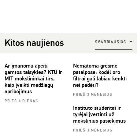
Kitos naujienos
SVARBIAUSIOS
Ar įmanoma apeiti
Nematoma grėsmė
gamtos taisykles? KTU ir
patalpose: kodėl oro
MIT mokslininkai tirs,
filtrai gali labiau kenkti
kaip įveikti medžiagų
nei padėti?
apribojimus
PRIEŠ 3 MĖNESIUS
PRIEŠ 4 DIENAS
Instituto studentai ir
tyrėjai įvertinti už
mokslinius pasiekimus
PRIEŠ 3 MĖNESIUS