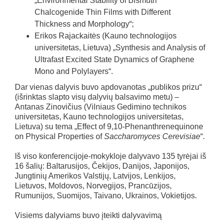
„Environmental Stability of Bismuth
Chalcogenide Thin Films with Different
Thickness and Morphology“;
Erikos Rajackaitės (Kauno technologijos
universitetas, Lietuva) „Synthesis and Analysis of
Ultrafast Excited State Dynamics of Graphene
Mono and Polylayers“.
Dar vienas dalyvis buvo apdovanotas „publikos prizu“
(išrinktas slapto visų dalyvių balsavimo metu) –
Antanas Zinovičius (Vilniaus Gedimino technikos
universitetas, Kauno technologijos universitetas,
Lietuva) su tema „Effect of 9,10-Phenanthrenequinone
on Physical Properties of
Saccharomyces Cerevisiae
“.
Iš viso konferencijoje-mokykloje dalyvavo 135 tyrėjai iš
16 šalių: Baltarusijos, Čekijos, Danijos, Japonijos,
Jungtinių Amerikos Valstijų, Latvijos, Lenkijos,
Lietuvos, Moldovos, Norvegijos, Prancūzijos,
Rumunijos, Suomijos, Taivano, Ukrainos, Vokietijos.
Visiems dalyviams buvo įteikti dalyvavimą