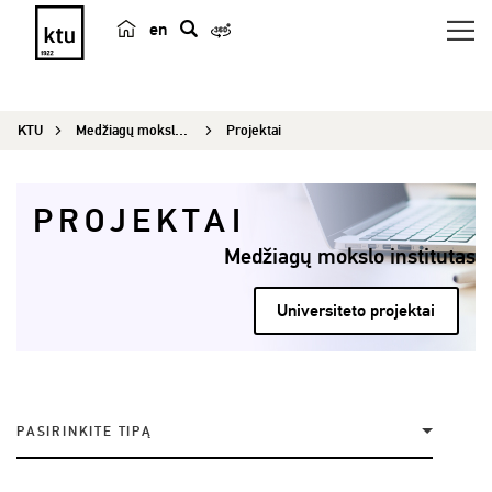
en
p
a
i
KTU
Medžiagų mokslo institutas
Projektai
e
š
k
PROJEKTAI
a
Medžiagų mokslo institutas
Universiteto projektai
PASIRINKITE TIPĄ