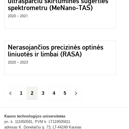
ultrasparčiu skirtuminės sugerties
spektrometru (MeNano-TAS)
2020 - 2021
Nerasojančios precizinės optinės
liniuotės ir limbai (RASA)
2020 - 2023
<
1
2
3
4
5
>
Kauno technologijos universitetas
įm. k. 111950581, PVM k. LT119505811
adresas K. Donelaičio g. 73, LT-44249 Kaunas